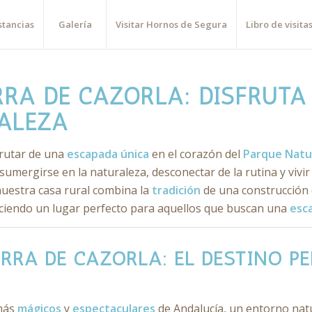
stancias
Galería
Visitar Hornos de Segura
Libro de visita
RRA DE CAZORLA: DISFRUTA
RALEZA
sfrutar de una
escapada única
en el corazón del
Parque Natur
sumergirse en la naturaleza, desconectar de la rutina y vivir 
nuestra casa rural combina la
tradición
de una construcción d
eciendo un lugar perfecto para aquellos que buscan una
esc
RRA DE CAZORLA: EL DESTINO P
 más
mágicos
y
espectaculares
de Andalucía, un entorno nat