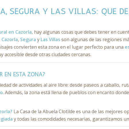
, SEGURA Y LAS VILLAS: QUÉ DE
ral en Cazorla
, hay algunas cosas que debes tener en cuent
?
Cazorla
,
Segura
y
Las Villas
son algunas de las regiones má
isajes convierten esta zona en el lugar perfecto para una
e
y accesible desde otras ciudades cercanas.
R EN ESTA ZONA?
dad de actividades al aire libre: desde paseos a caballo, ruta
mo
. Además, la zona está llena de pueblos con encanto dond
zorla?
La Casa de la Abuela Clotilde es una de las mejores o
egiada
y todas las comodidades necesarias, garantizamos una