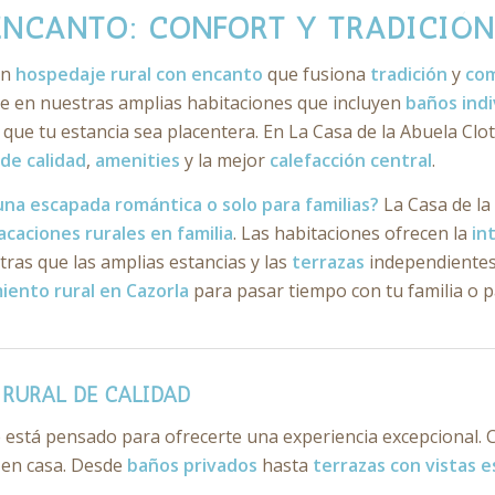
ENCANTO: CONFORT Y TRADICIÓN
un
hospedaje rural con encanto
que fusiona
tradición
y
co
rte en nuestras amplias habitaciones que incluyen
baños indi
que tu estancia sea placentera. En La Casa de la Abuela Clo
de calidad
,
amenities
y la mejor
calefacción central
.
una escapada romántica o solo para familias?
La Casa de la 
acaciones rurales en familia
. Las habitaciones ofrecen la
in
tras que las amplias estancias y las
terrazas
independientes
iento rural en Cazorla
para pasar tiempo con tu familia o pa
 RURAL DE CALIDAD
lle está pensado para ofrecerte una experiencia excepcional
 en casa. Desde
baños privados
hasta
terrazas con vistas 