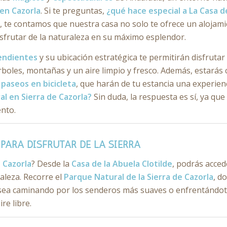
 en Cazorla
. Si te preguntas,
¿qué hace especial a La Casa d
?
, te contamos que nuestra casa no solo te ofrece un alojam
sfrutar de la naturaleza en su máximo esplendor.
endientes
y su ubicación estratégica te permitirán disfrutar
boles, montañas y un aire limpio y fresco. Además, estarás
s
paseos en bicicleta
, que harán de tu estancia una experienc
ral en Sierra de Cazorla?
Sin duda, la respuesta es sí, ya que
ento.
PARA DISFRUTAR DE LA SIERRA
 Cazorla
? Desde la
Casa de la Abuela Clotilde
, podrás acced
raleza. Recorre el
Parque Natural de la Sierra de Cazorla
, d
sea caminando por los senderos más suaves o enfrentándote
re libre.