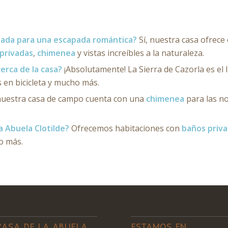
cuada para una escapada romántica?
Sí, nuestra casa ofrece
 privadas
,
chimenea
y vistas increíbles a la naturaleza.
cerca de la casa?
¡Absolutamente! La Sierra de Cazorla es el 
s en bicicleta y mucho más.
nuestra casa de campo cuenta con una
chimenea
para las no
 Abuela Clotilde?
Ofrecemos habitaciones con
baños priv
o más.
CASA DE LA ABUELA
ESTAMOS EN