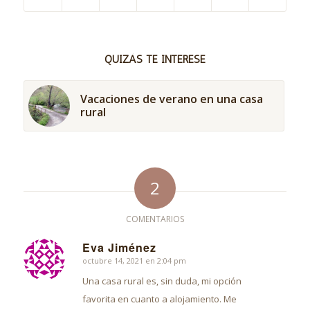
QUIZÁS TE INTERESE
Vacaciones de verano en una casa
rural
2
COMENTARIOS
Eva Jiménez
octubre 14, 2021 en 2:04 pm
Dice:
Una casa rural es, sin duda, mi opción
favorita en cuanto a alojamiento. Me