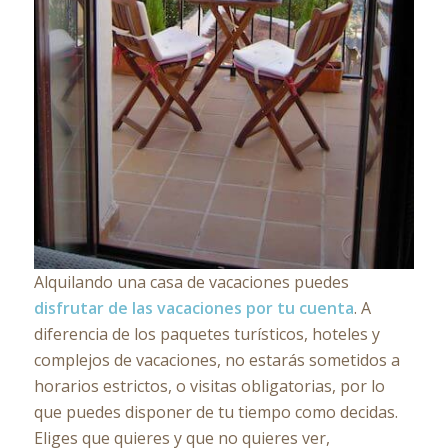
Alquilando una casa de vacaciones puedes
disfrutar de las vacaciones por tu cuenta
. A
diferencia de los paquetes turísticos, hoteles y
complejos de vacaciones, no estarás sometidos a
horarios estrictos, o visitas obligatorias, por lo
que puedes disponer de tu tiempo como decidas.
Eliges que quieres y que no quieres ver,